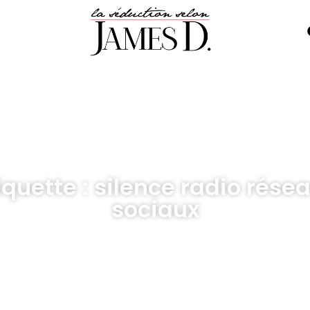
iquette : silence radio rése
sociaux