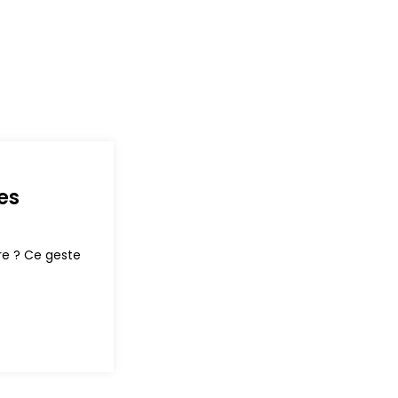
es
re ? Ce geste