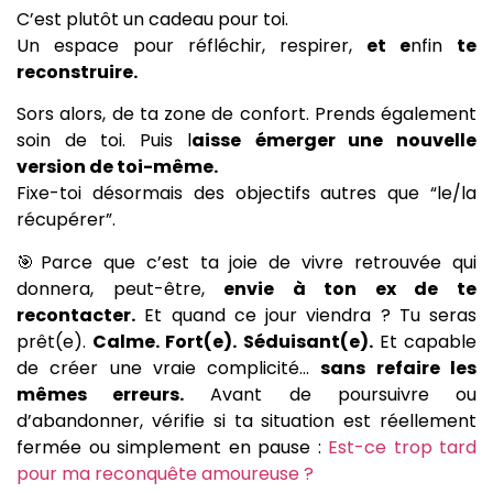
C’est plutôt un cadeau pour toi.
Un espace pour réfléchir, respirer,
et e
nfin
te
reconstruire.
Sors alors, de ta zone de confort. Prends également
soin de toi. Puis l
aisse
émerger une nouvelle
version de toi-même.
Fixe-toi désormais des objectifs autres que “le/la
récupérer”.
🎯Parce que c’est ta joie de vivre retrouvée qui
donnera, peut-être,
envie à ton ex de te
recontacter.
Et quand ce jour viendra ? Tu seras
prêt(e).
Calme. Fort(e). Séduisant(e).
Et capable
de créer une vraie complicité…
sans refaire les
mêmes erreurs.
Avant de poursuivre ou
d’abandonner, vérifie si ta situation est réellement
fermée ou simplement en pause :
Est-ce trop tard
pour ma reconquête amoureuse ?