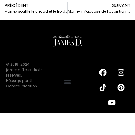
PRÉCÉDENT
SUIVANT
Mon ex souffle le chaud et le froid – Pourquoi ce comportement ?
Mon ex m’accuse de l’avoir trompé – Comment réagir ?
© 2018-2024 –
jamesd. Tous droits
réservés.
Hébergé par JL
Communication
Politique de confidentialité
Mentions légales