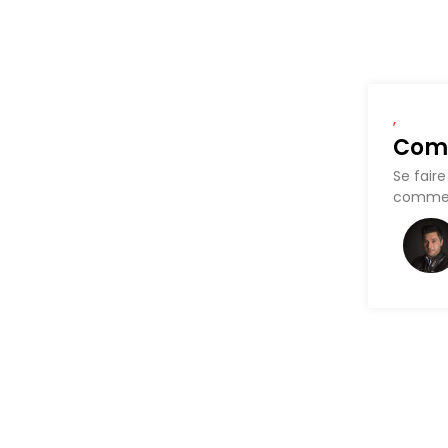
,
Comm
Se fair
comment