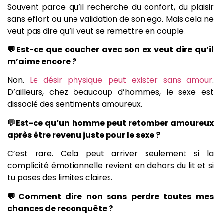
Souvent parce qu’il recherche du confort, du plaisir
sans effort ou une validation de son ego. Mais cela ne
veut pas dire qu’il veut se remettre en couple.
💬Est-ce que coucher avec son ex veut dire qu’il
m’aime encore ?
Non.
Le désir physique peut exister sans amour
.
D’ailleurs, chez beaucoup d’hommes, le sexe est
dissocié des sentiments amoureux.
💬Est-ce qu’un homme peut retomber amoureux
après être revenu juste pour le sexe ?
C’est rare. Cela peut arriver seulement si la
complicité émotionnelle revient en dehors du lit et si
tu poses des limites claires.
💬Comment dire non sans perdre toutes mes
chances de reconquête ?