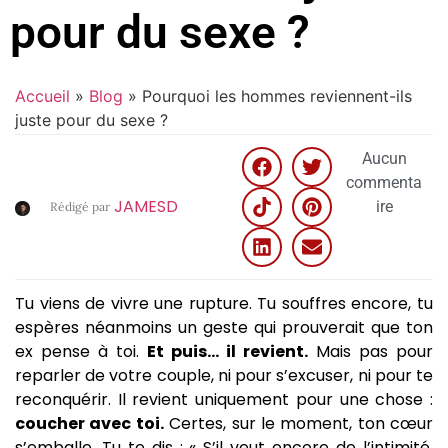
pour du sexe ?
Accueil
»
Blog
»
Pourquoi les hommes reviennent-ils
juste pour du sexe ?
Aucun
commenta
JAMESD
ire
Rédigé par
Tu viens de vivre une rupture. Tu souffres encore, tu
espères néanmoins un geste qui prouverait que ton
ex pense à toi.
Et puis… il revient.
Mais pas pour
reparler de votre couple, ni pour s’excuser, ni pour te
reconquérir. Il revient uniquement pour une chose :
coucher avec toi.
Certes, sur le moment, ton cœur
s’emballe. Tu te dis : « S’il veut encore de l’intimité,