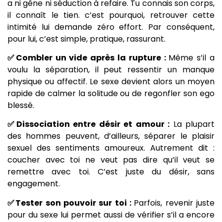
a ni gêne ni séduction à refaire. Tu connais son corps,
il connaît le tien. c’est pourquoi, retrouver cette
intimité lui demande zéro effort. Par conséquent,
pour lui, c’est simple, pratique, rassurant.
✅Combler un vide après la rupture :
Même s’il a
voulu la séparation, il peut ressentir un manque
physique ou affectif. Le sexe devient alors un moyen
rapide de calmer la solitude ou de regonfler son ego
blessé.
✅Dissociation entre désir et amour :
La plupart
des hommes peuvent, d’ailleurs, séparer le plaisir
sexuel des sentiments amoureux. Autrement dit :
coucher avec toi ne veut pas dire qu’il veut se
remettre avec toi. C’est juste du désir, sans
engagement.
✅Tester son pouvoir sur toi :
Parfois, revenir juste
pour du sexe lui permet aussi de vérifier s’il a encore