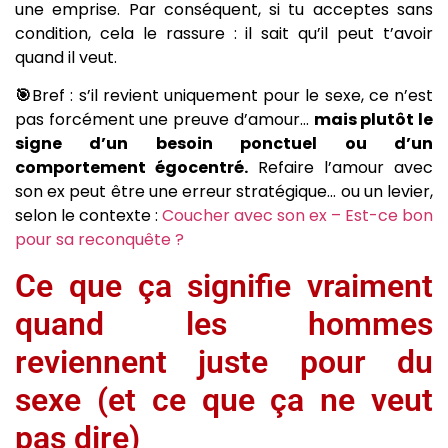
une emprise. Par conséquent, si tu acceptes sans
condition, cela le rassure : il sait qu’il peut t’avoir
quand il veut.
🎯
Bref : s’il revient uniquement pour le sexe, ce n’est
pas forcément une preuve d’amour…
mais plutôt le
signe d’un besoin ponctuel ou d’un
comportement égocentré.
Refaire l’amour avec
son ex peut être une erreur stratégique… ou un levier,
selon le contexte :
Coucher avec son ex – Est-ce bon
pour sa reconquête ?
Ce que ça signifie vraiment
quand les hommes
reviennent juste pour du
sexe (et ce que ça ne veut
pas dire)