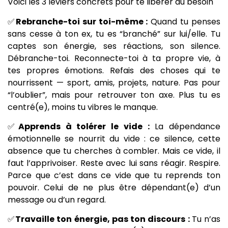
Voici les 3 leviers concrets pour te libérer du besoin
✅
Rebranche-toi sur toi-même :
Quand tu penses
sans cesse à ton ex, tu es “branché” sur lui/elle. Tu
captes son énergie, ses réactions, son silence.
Débranche-toi. Reconnecte-toi à ta propre vie, à
tes propres émotions. Refais des choses qui te
nourrissent — sport, amis, projets, nature. Pas pour
“l’oublier”, mais pour retrouver ton axe. Plus tu es
centré(e), moins tu vibres le manque.
✅
Apprends à tolérer le vide :
La dépendance
émotionnelle se nourrit du vide : ce silence, cette
absence que tu cherches à combler. Mais ce vide, il
faut l’apprivoiser. Reste avec lui sans réagir. Respire.
Parce que c’est dans ce vide que tu reprends ton
pouvoir. Celui de ne plus être dépendant(e) d’un
message ou d’un regard.
✅
Travaille ton énergie, pas ton discours :
Tu n’as