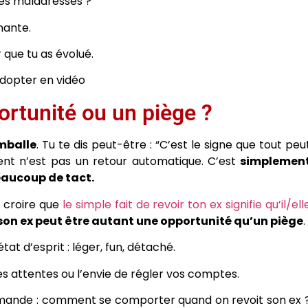
les maladresses ?
nante.
 que tu as évolué.
dopter en vidéo
ortunité ou un piège ?
mballe
. Tu te dis peut-être : “C’est le signe que tout peu
t n’est pas un retour automatique. C’est
simplemen
eaucoup de tact.
e croire que
le simple fait de revoir ton ex signifie qu’il/ell
 son ex peut être autant une opportunité qu’un piège
.
tat d’esprit : léger, fun, détaché.
des attentes ou l’envie de régler vos comptes.
mande : comment se comporter quand on revoit son ex 