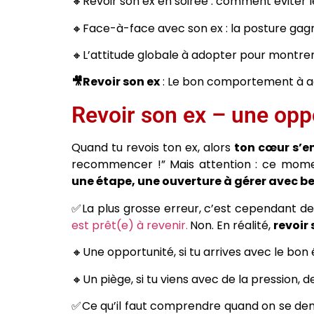
🔸Revoir son ex en soirée : comment éviter 
🔸Face-à-face avec son ex : la posture gag
🔸L’attitude globale à adopter pour montrer
🎥Revoir son ex
: Le bon comportement à a
Revoir son ex – une opp
Quand tu revois ton ex, alors
ton cœur s’e
recommencer !” Mais attention : ce momen
une étape, une ouverture à gérer avec b
✅La plus grosse erreur, c’est cependant d
est prêt(e) à revenir.
Non. En réalité,
revoir
🔸Une opportunité, si tu arrives avec le bon é
🔸Un piège, si tu viens avec de la pression, 
✅Ce qu’il faut comprendre quand on se de