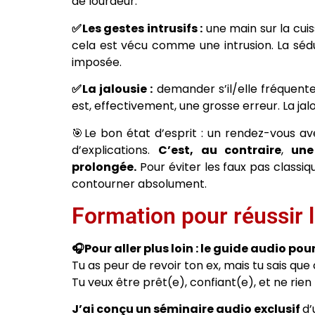
de lourdeur.
✅Les gestes intrusifs :
une main sur la cuis
cela est vécu comme une intrusion. La séduct
imposée.
✅La jalousie :
demander s’il/elle fréquente
est, effectivement, une grosse erreur. La jalou
🎯Le bon état d’esprit : un rendez-vous av
d’explications.
C’est, au contraire
,
une 
prolongée.
Pour éviter les faux pas classiqu
contourner absolument.
Formation pour réussir 
🎧Pour aller plus loin : le guide audio po
Tu as peur de revoir ton ex, mais tu sais qu
Tu veux être prêt(e), confiant(e), et ne rien
J’ai conçu un séminaire audio exclusif
d’