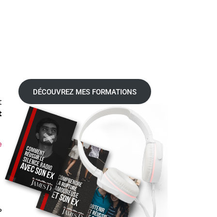
DÉCOUVREZ MES FORMATIONS
t
t
e
?