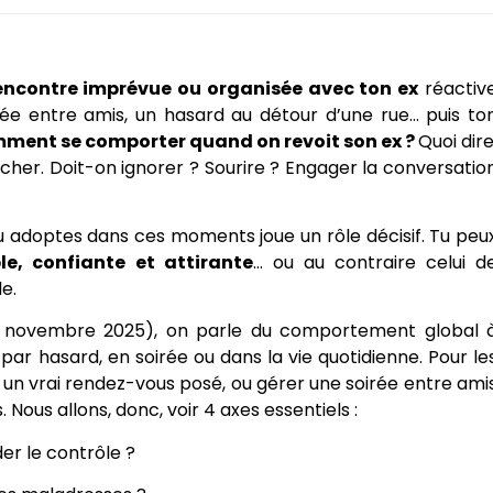
ncontre imprévue ou organisée avec ton ex
réactiv
rée entre amis, un hasard au détour d’une rue… puis to
ment se comporter quand on revoit son ex ?
Quoi dire
cher. Doit-on ignorer ? Sourire ? Engager la conversatio
u adoptes dans ces moments joue un rôle décisif. Tu peu
le, confiante et attirante
… ou au contraire celui d
e.
r : novembre 2025), on parle du comportement global 
par hasard, en soirée ou dans la vie quotidienne. Pour le
 un vrai rendez-vous posé, ou gérer une soirée entre ami
. Nous allons, donc, voir 4 axes essentiels :
er le contrôle ?