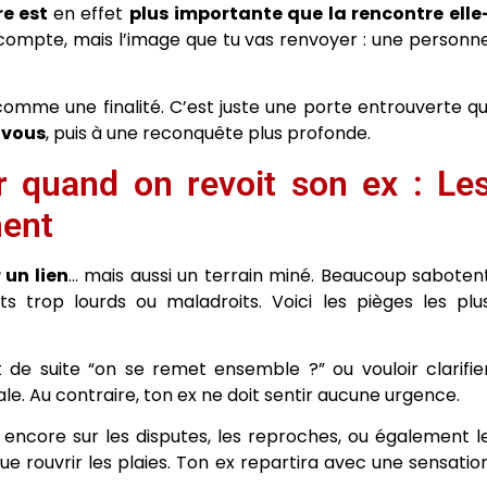
re est
en effet
plus importante que la rencontre elle
i compte, mais l’image que tu vas renvoyer : une personn
comme une finalité. C’est juste une porte entrouverte qu
-vous
, puis à une reconquête plus profonde.
quand on revoit son ex : Le
ment
 un lien
… mais aussi un terrain miné. Beaucoup saboten
trop lourds ou maladroits. Voici les pièges les plu
e suite “on se remet ensemble ?” ou vouloir clarifie
ale. Au contraire, ton ex ne doit sentir aucune urgence.
encore sur les disputes, les reproches, ou également l
ue rouvrir les plaies. Ton ex repartira avec une sensatio