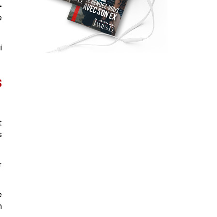
-
e
i
s
t
s
r
e
n