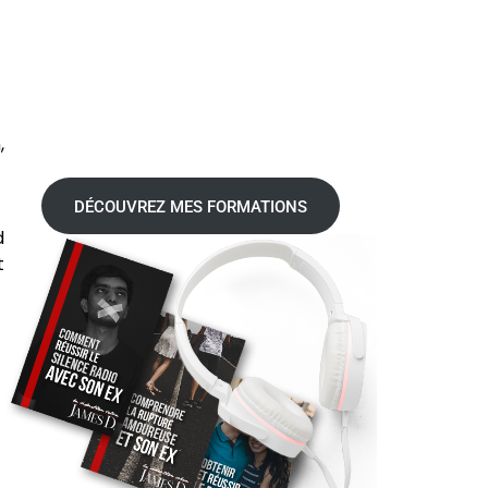
,
DÉCOUVREZ MES FORMATIONS
d
t