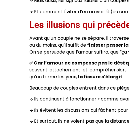
🔸Mais aussi, les signaux faibles d’un couple
🔸Et comment éviter d’en arriver là (ou comp
Les illusions qui précèd
Avant qu’un couple ne se sépare, il travers
ou du moins, qu’il suffit de “
laisser passer l
On se persuade que l’amour suffira, que “ça 
✅
Car l’amour ne compense pas le déséquil
souvent attachement et compréhension, ha
qu’on ferme les yeux,
la fissure s’élargit.
Beaucoup de couples entrent dans ce piège
🔸Ils continuent à fonctionner « comme avan
🔸Ils évitent les discussions qui fâchent pour
🔸Et surtout, ils ne voient pas que la dista