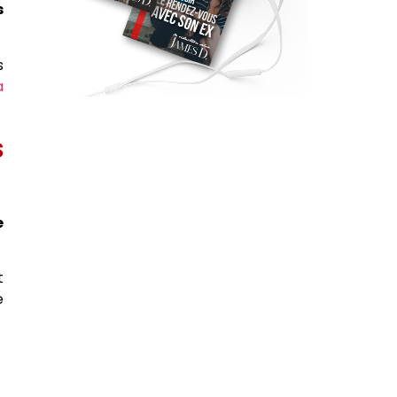
s
s
a
s
e
t
e