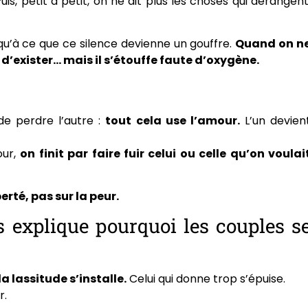
is, petit à petit, on ne dit plus les choses qui dérangent
qu’à ce que ce silence devienne un gouffre.
Quand on n
d’exister… mais il s’étouffe faute d’oxygène.
 de perdre l’autre :
tout cela use l’amour.
L’un devien
our,
on finit par faire fuir celui ou celle qu’on voulai
erté, pas sur la peur.
s explique pourquoi les couples s
la lassitude s’installe.
Celui qui donne trop s’épuise.
r.