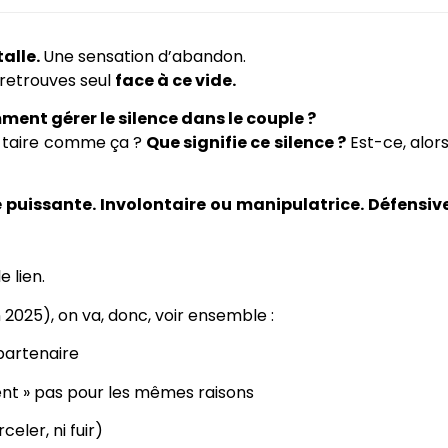
talle.
Une sensation d’abandon.
 retrouves seul
face à ce vide.
ent gérer le silence dans le couple ?
se taire comme ça ?
Que signifie ce silence ?
Est-ce, alors
e puissante. Involontaire ou manipulatrice. Défensiv
e lien.
in 2025), on va, donc, voir ensemble :
 partenaire
nt » pas pour les mêmes raisons
eler, ni fuir)