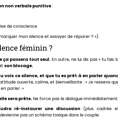
n non verbale punitive
:
rise de conscience
remarquer mon silence et essayer de réparer ? »)
lence féminin ?
e ça passera tout seul.
En outre, ne lui dis pas « tu fais l
ait
son blocage.
tu vois ce silence, et que tu es prêt à en parler quan
 attitude ouverte, calme, et bienveillante : « Je ressens qu
 en parler. »
lle sera prête.
Ne force pas le dialogue immédiatement
audra ré-instaurer une discussion
(plus cadrée e
 devienne pas un schéma toxique dans le couple.