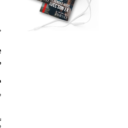
?
e
e
n
e
u
e