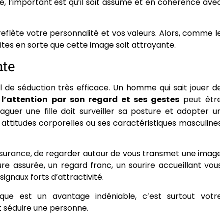
le, l’important est qu’il soit assumé et en cohérence ave
 reflète votre personnalité et vos valeurs. Alors, comme l
aites en sorte que cette image soit attrayante.
nte
 de séduction très efficace. Un homme qui sait jouer d
r l’attention par son regard et ses gestes
peut êtr
 draguer une fille doit surveiller sa posture et adopter u
 attitudes corporelles ou ses caractéristiques masculine
ssurance, de regarder autour de vous transmet une imag
ure assurée, un regard franc, un sourire accueillant vou
ignaux forts d’attractivité.
ue est un avantage indéniable, c’est surtout votr
 séduire une personne.