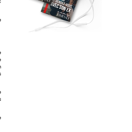
c
e
e
e
n
s
e
s
e