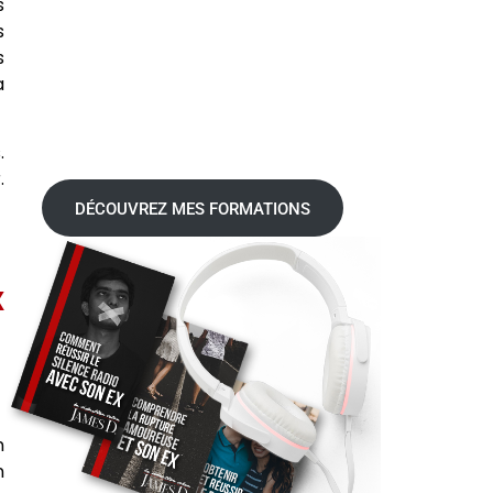
s
s
s
a
.
.
DÉCOUVREZ MES FORMATIONS
x
n
n