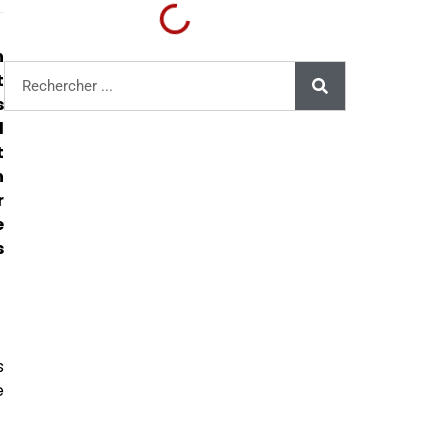
n
t
s
l
t
n
r
e
s
s
e