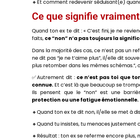
🔸Et comment redevenir séduisant(e) quan
Ce que signifie vraiment
Quand ton ex te dit : « C’est fini, je ne rev
faits,
ce “non” n’a pas toujours la signific
Dans la majorité des cas, ce n’est pas un re
ne dit pas “je ne t’aime plus”, il/elle dit sou
plus retomber dans les mêmes schémas.”, ou 
✅Autrement dit :
ce n’est pas toi que ton
connue.
Et c’est là que beaucoup se tromp
Ils pensent que le “non” est une barrière
protection ou une fatigue émotionnelle.
🔸Quand ton ex te dit non, il/elle se met à d
🔸Quand tu insistes, tu menaces justement c
🔸Résultat : ton ex se referme encore plus, 