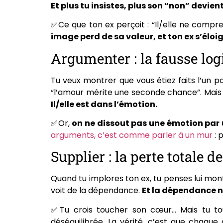
Et plus tu insistes, plus son “non” devien
✅Ce que ton ex perçoit : “Il/elle ne compre
image perd de sa valeur, et ton ex s’élo
Argumenter : la fausse log
Tu veux montrer que vous étiez faits l’un p
“l’amour mérite une seconde chance”. Mais 
Il/elle est dans l’émotion.
✅Or,
on ne dissout pas une émotion par
arguments, c’est comme parler à un mur
: p
Supplier : la perte totale d
Quand tu implores ton ex, tu penses lui montr
voit de la dépendance.
Et la dépendance n
✅Tu crois toucher son cœur… Mais tu tou
déséquilibrée. La vérité, c’est que chaque