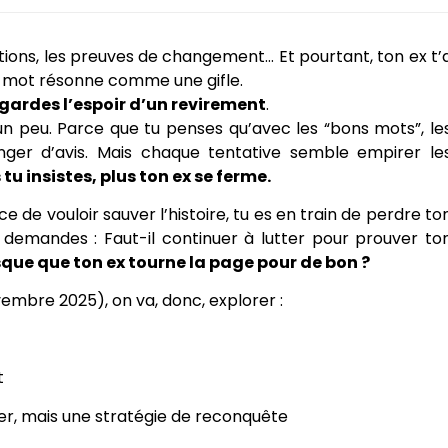
ations, les preuves de changement… Et pourtant, ton ex t’
 mot résonne comme une gifle.
 gardes l’espoir d’un revirement
.
 un peu. Parce que tu penses qu’avec les “bons mots”, le
anger d’avis. Mais chaque tentative semble empirer le
 tu insistes, plus ton ex se ferme.
ce de vouloir sauver l’histoire, tu es en train de perdre to
e demandes : Faut-il continuer à lutter pour prouver to
sque que ton ex tourne la page pour de bon ?
vembre 2025), on va, donc, explorer :
t
er, mais une stratégie de reconquête