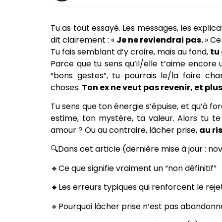
Tu as tout essayé. Les messages, les explic
dit clairement : «
Je ne reviendrai pas.
» Ce
Tu fais semblant d’y croire, mais au fond,
tu
Parce que tu sens qu’il/elle t’aime encore
“bons gestes”, tu pourrais le/la faire ch
choses.
Ton ex ne veut pas revenir, et plus
Tu sens que ton énergie s’épuise, et qu’à for
estime, ton mystère, ta valeur. Alors tu t
amour ? Ou au contraire, lâcher prise,
au ri
🔍Dans cet article (dernière mise à jour : no
🔸Ce que signifie vraiment un “non définitif”
🔸Les erreurs typiques qui renforcent le reje
🔸Pourquoi lâcher prise n’est pas abandonn