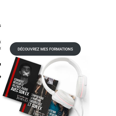
s
x
x
DÉCOUVREZ MES FORMATIONS
a
e