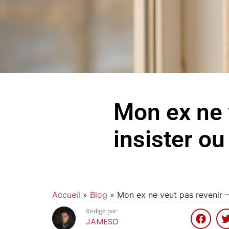
Mon ex ne v
insister ou
Accueil
»
Blog
»
Mon ex ne veut pas revenir – 
Rédigé par
JAMESD