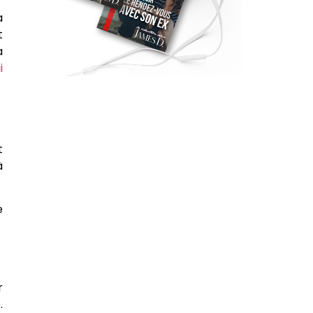
a
t
a
i
t
à
e
r
.