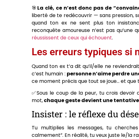
🎯
La clé, ce n’est donc pas de “convain
liberté de te redécouvrir — sans pression, 
quand ton ex ne sent plus ton insista
reconquête amoureuse n’est pas qu’une q
réussissent de ceux qui échouent
.
Les erreurs typiques si 
Quand ton ex t’a dit qu’il/elle ne reviendrai
c’est humain :
personne n’aime perdre une h
ce moment précis que tout se joue… et que 
✅Sous le coup de la peur, tu crois devoir 
mot,
chaque geste devient une tentative 
Insister : le réflexe du dés
Tu multiplies les messages, tu cherches
calmement”. En réalité, tu veux juste le/la r