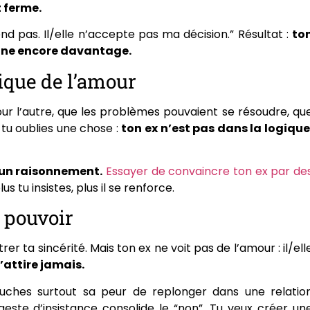
t ferme.
nd pas. Il/elle n’accepte pas ma décision.” Résultat :
to
igne encore davantage.
ique de l’amour
our l’autre, que les problèmes pouvaient se résoudre, qu
tu oublies une chose :
ton ex n’est pas dans la logique
 un raisonnement.
Essayer de convaincre ton ex par de
lus tu insistes, plus il se renforce.
e pouvoir
er ta sincérité. Mais ton ex ne voit pas de l’amour : il/ell
’attire jamais.
ches surtout sa peur de replonger dans une relatio
 geste d’insistance consolide le “non”. Tu veux créer un