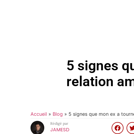
5 signes q
relation a
Accueil
»
Blog
»
5 signes que mon ex a tourn
Rédigé par
JAMESD