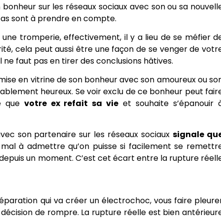
on bonheur sur les réseaux sociaux avec son ou sa nouvell
 cas sont à prendre en compte.
une tromperie, effectivement, il y a lieu de se méfier d
rité, cela peut aussi être une façon de se venger de votr
l ne faut pas en tirer des conclusions hâtives.
a mise en vitrine de son bonheur avec son amoureux ou so
blement heureux. Se voir exclu de ce bonheur peut fair
re que
votre ex refait sa vie
et souhaite s’épanouir 
avec son partenaire sur les réseaux sociaux
signale qu
 mal à admettre qu’on puisse si facilement se remettr
e depuis un moment. C’est cet écart entre la rupture réell
séparation qui va créer un électrochoc, vous faire pleure
sa décision de rompre. La rupture réelle est bien antérieur