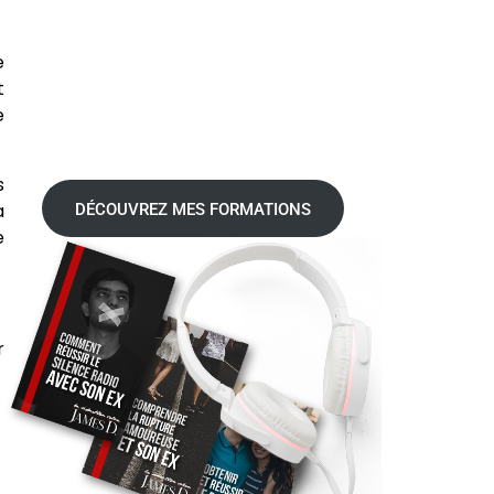
e
t
e
s
a
DÉCOUVREZ MES FORMATIONS
e
r