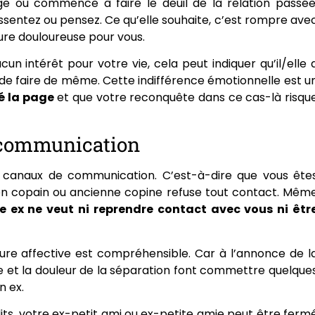
ge ou commence à faire le deuil de la relation passée
ssentez ou pensez. Ce qu’elle souhaite, c’est rompre ave
ure douloureuse pour vous.
cun intérêt pour votre vie, cela peut indiquer qu’il/elle 
 de faire de même. Cette indifférence émotionnelle est u
é la page
et que votre reconquête dans ce cas-là risqu
 communication
es canaux de communication. C’est-à-dire que vous ête
en copain ou ancienne copine refuse tout contact. Mêm
e ex ne veut ni reprendre contact avec vous ni êtr
ure affective est compréhensible. Car à l’annonce de l
se et la douleur de la séparation font commettre quelque
n ex.
dits, votre ex-petit ami ou ex-petite amie peut être ferm