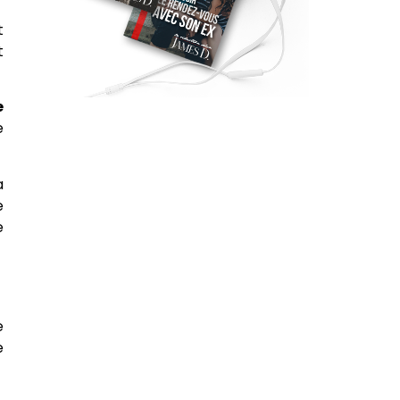
t
t
e
e
a
e
e
e
e