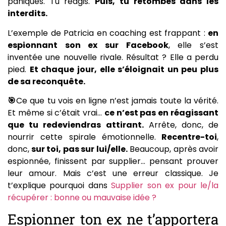
paniques. Tu réagis.
Puis, tu retombes dans les
interdits.
L’exemple de Patricia en coaching est frappant :
en
espionnant son ex sur Facebook
, elle s’est
inventée une nouvelle rivale. Résultat ? Elle a perdu
pied.
Et chaque jour, elle s’éloignait un peu plus
de sa reconquête.
🎯
Ce que tu vois en ligne n’est jamais toute la vérité.
Et même si c’était vrai…
ce n’est pas en réagissant
que tu redeviendras attirant.
Arrête, donc, de
nourrir cette spirale émotionnelle.
Recentre-toi
,
donc,
sur toi, pas sur lui/elle.
Beaucoup, après avoir
espionnée, finissent par supplier… pensant prouver
leur amour. Mais c’est une erreur classique. Je
t’explique pourquoi dans
Supplier son ex pour le/la
récupérer : bonne ou mauvaise idée ?
Espionner ton ex ne t’apportera