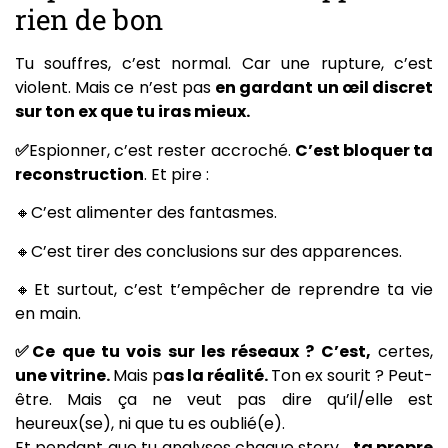
rien de bon
Tu souffres, c’est normal. Car une rupture, c’est
violent. Mais ce n’est pas
en gardant un œil discret
sur ton ex que tu iras mieux.
✅
Espionner, c’est rester accroché.
C’est bloquer ta
reconstruction
. Et pire :
🔸C’est alimenter des fantasmes.
🔸C’est tirer des conclusions sur des apparences.
🔸Et surtout, c’est t’empêcher de reprendre ta vie
en main.
✅
Ce que tu vois sur les réseaux ? C’est,
certes,
une vitrine.
Mais p
as la réalité.
Ton ex sourit ? Peut-
être. Mais ça ne veut pas dire qu’il/elle est
heureux(se), ni que tu es oublié(e).
Et pendant que tu analyses chaque story…
ta propre