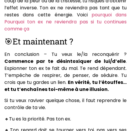
coup de la peur ou de la tristesse, tu risques d’obtenir
l’effet inverse. Ton ex ne reviendra pas tant que tu
restes dans cette énergie. Voici
pourquoi dans
Pourquoi ton ex ne reviendra pas si tu continues
comme ça
🎯Et maintenant ?
En conclusion – Tu veux le/la reconquérir ?
Commence par te désintoxiquer de lui/d’elle
.
Espionner ton ex te fait du mal. Te rend dépendant.
T’empêche de respirer, de penser, de séduire. Tu
crois que tu gardes un lien.
En vérité, tu l’étouffes…
et tu t’enchaînes toi-même à une illusion.
Si tu veux raviver quelque chose, il faut reprendre le
contrôle de ta vie.
🔸Tu es la priorité. Pas ton ex.
🔸Ton regard doit se tourner vers toi, pas vers ses