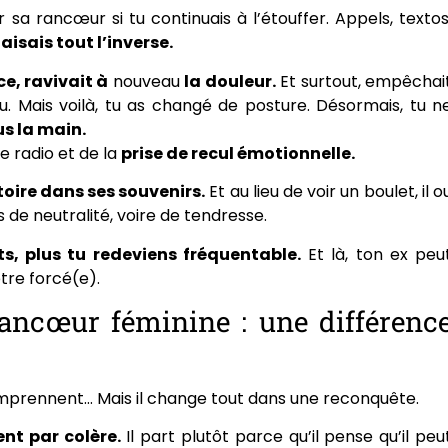
 sa rancœur si tu continuais à l’étouffer. Appels, textos
aisais tout l’inverse.
e, ravivait à
nouveau
la douleur.
Et surtout, empêchai
cu. Mais voilà, tu as changé de posture. Désormais, tu n
us la main.
e radio et de la
prise de recul émotionnelle.
toire dans ses souvenirs.
Et au lieu de voir un boulet, il o
de neutralité, voire de tendresse.
ts, plus tu redeviens fréquentable.
Et là, ton ex peu
tre forcé(e).
ancœur féminine : une différenc
comprennent… Mais il change tout dans une reconquête.
t par colère.
Il part plutôt parce qu’il pense qu’il peu