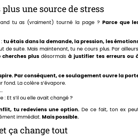
es plus une source de stress
quand tu as (vraiment) tourné la page ?
Parce que le
 :
tu étais dans la demande, la pression, les émotion
 de suite. Mais maintenant, tu ne cours plus. Par ailleurs
e cherches plus
désormais
à justifier tes erreurs ou 
espire. Par conséquent, ce soulagement ouvre la port
ur fond. La colère s’évapore.
t…
 : Et s’il ou elle avait changé ?
flit, tu redeviens une option.
De ce fait, ton ex peu
cément immédiat.
Mais possible.
 et ça change tout