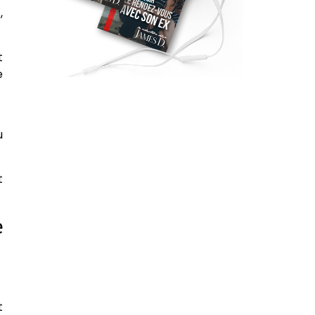
,
t
e
u
t
e
t