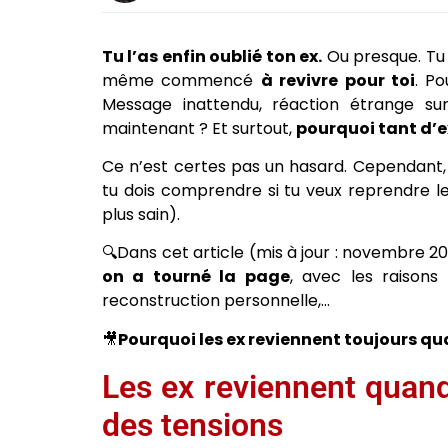
Tu l’as enfin oublié ton ex.
Ou presque. Tu a
même commencé
à revivre pour toi
. P
Message inattendu, réaction étrange su
maintenant ? Et surtout,
pourquoi tant d’e
Ce n’est certes pas un hasard. Cependant
tu dois comprendre si tu veux reprendre l
plus sain).
🔍Dans cet article (mis à jour : novembre 20
on a tourné la page
, avec les raisons
reconstruction personnelle,…
🎥
Pourquoi les ex reviennent toujours q
Les ex reviennent quand
des tensions