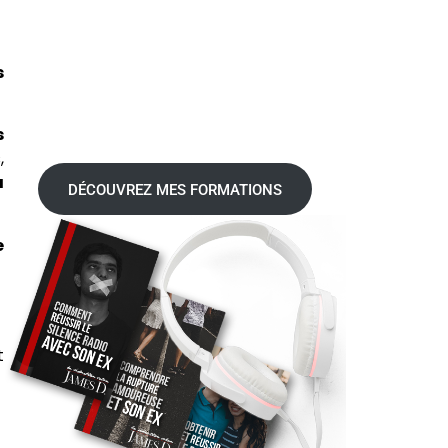
s
s
,
à
DÉCOUVREZ MES FORMATIONS
e
t