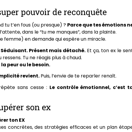
 super pouvoir de reconquête
d tu t’en fous (ou presque) ?
Parce que tes émotions n
l’attente, dans le “tu me manques”, dans la plainte.
ette femme) en demande qui espère un miracle.
 Séduisant. Présent mais détaché.
Et ça, ton ex le sen
 ressens. Tu ne réagis plus à chaud.
 la peur ou le besoin.
plicité revient.
Puis, l’envie de te reparler renaît.
 répète sans cesse :
Le contrôle émotionnel, c’est t
upérer son ex
rer ton EX
nses concrètes, des stratégies efficaces et un plan étap