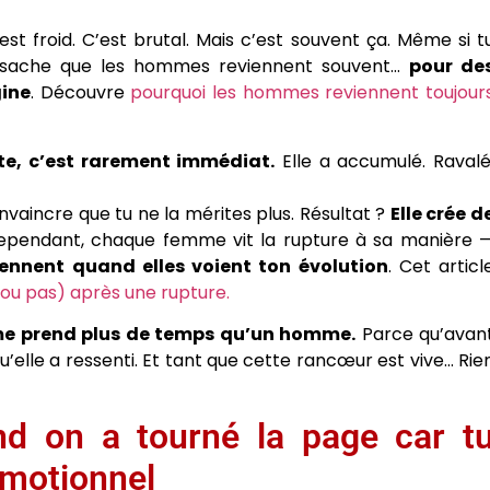
st froid. C’est brutal. Mais c’est souvent ça. Même si t
is sache que les hommes reviennent souvent…
pour de
gine
. Découvre
pourquoi les hommes reviennent toujour
e, c’est rarement immédiat.
Elle a accumulé. Ravalé
onvaincre que tu ne la mérites plus. Résultat ?
Elle crée d
pendant, chaque femme vit la rupture à sa manière 
iennent quand elles voient ton évolution
. Cet articl
ou pas) après une rupture.
me prend plus de temps qu’un homme.
Parce qu’avan
qu’elle a ressenti. Et tant que cette rancœur est vive… Rie
nd on a tourné la page car t
émotionnel