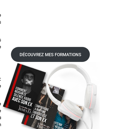
e
s
s
e
DÉCOUVREZ MES FORMATIONS
t
e
e
e
à
n