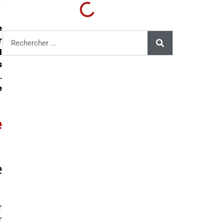
e
r
l
s
.
e
e
e
r
r