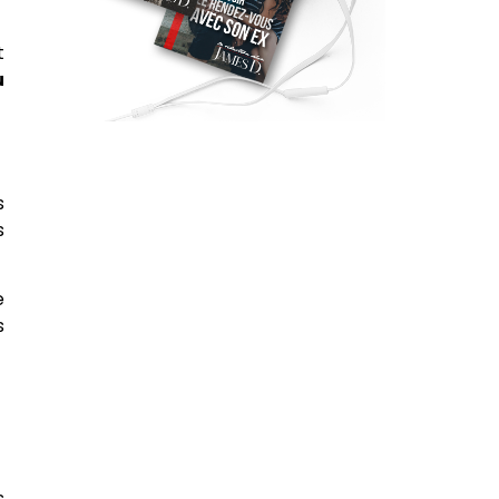
t
u
s
s
e
s
s