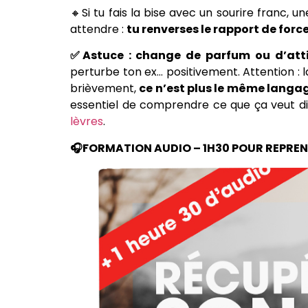
🔸Si tu fais la bise avec un sourire franc, 
attendre :
tu renverses le rapport de forc
✅Astuce : change de parfum ou d’atti
perturbe ton ex… positivement. Attention : 
brièvement,
ce n’est plus le même langa
essentiel de comprendre ce que ça veut d
lèvres
.
🎧FORMATION AUDIO – 1H30 POUR REPREN