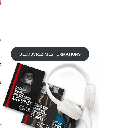
s
u
DÉCOUVREZ MES FORMATIONS
t
t
e
?