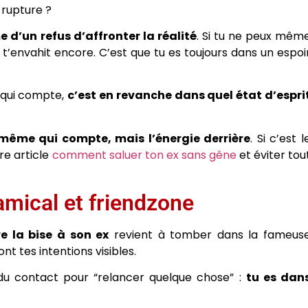
 rupture ?
 d’un refus d’affronter la réalité
. Si tu ne peux mêm
 t’envahit encore. C’est que tu es toujours dans un espoi
s qui compte,
c’est en revanche dans quel état d’espri
i-même qui compte, mais l’énergie derrière
. Si c’est l
tre article
comment saluer ton ex sans gêne
et éviter tou
mical et friendzone
e la bise à son ex
revient à tomber dans la fameus
ont tes intentions visibles.
 du contact pour “relancer quelque chose” :
tu es dan