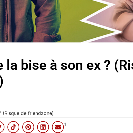
re la bise à son ex ? (
)
 ? (Risque de friendzone)
1