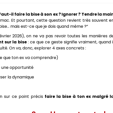
Faut-il faire la bise à son ex ? Ignorer ? Tendre la mai
omac. Et pourtant, cette question revient très souvent e
la bise… mais est-ce que je dois quand même ?”
Février 2026), on ne va pas revoir toutes les manières d
 sur la bise
: ce que ce geste signifie vraiment, quand i
culté. On va, donc, explorer 4 axes concrets :
ce que ton ex va comprendre)
u une opportunité
ser la dynamique
oin sur ce point précis
faire la bise à ton ex malgré l