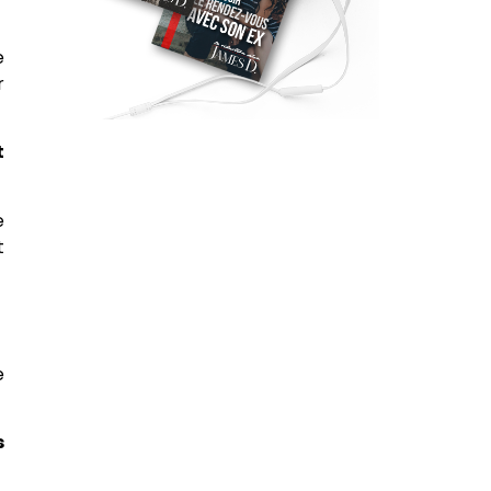
e
r
t
e
t
e
s