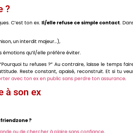
e ?
ues. C’est ton ex.
Il/elle refuse ce simple contact
. Dan
son, un interdit majeur…),
s émotions qu’il/elle préfère éviter.
ourquoi tu refuses ?” Au contraire, laisse le temps fair
ttitude. Reste constant, apaisé, reconstruit. Et si tu veu
er avec ton ex en public sans perdre ton assurance
.
se à son ex
 friendzone ?
mande ou de chercher à plaire sans confiance
.