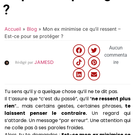
?
Accueil
»
Blog
»
Mon ex minimise ce qu’il ressent –
Est-ce pour se protéger ?
Aucun
commenta
JAMESD
ire
Rédigé par
Tu sens qu’il y a quelque chose qu’il ne te dit pas.
Il t’assure que “c’est du passé”, qu’il “
ne ressent plus
rien
”… mais certains gestes, certaines phrases,
te
laissent penser le contraire.
Un regard qui
s’attarde. Un message “par erreur”. Une attention qui
ne colle pas à ses paroles froides.
Alors, tu te demandes :
Est-ce mon ex minimise ce