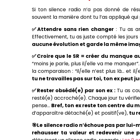
Si ton silence radio n’a pas donné de rés
souvent la manière dont tu l’as appliqué qui 
✅Attendre sans rien changer
: Tu as ar
Effectivement, tu as juste compté les jours 
aucune évolution et garde la même imag
✅Croire que le SR = créer du manque
“moins je parle, plus il/elle va me manquer”.
la comparaison : “il/elle n’est plus là… et i
tu ne travailles pas sur toi, ton ex peut j
✅Rester obsédé(e) par son ex :
Tu as cou
resté(e) accroché(e). Chaque jour tu vérifie
pense…
Bref, ton ex reste ton centre du 
d’apparaître détaché(e) et positif(ve),
tu 
🎯Le silence radio n’échoue pas par lui-
rehausser ta valeur et redevenir une p