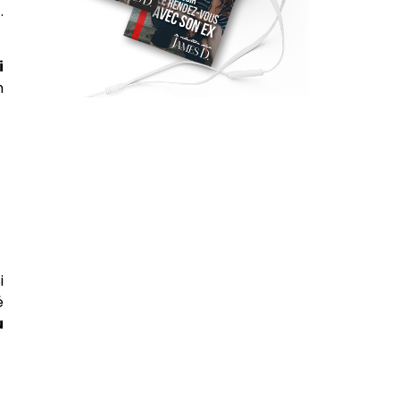
.
i
n
i
é
u