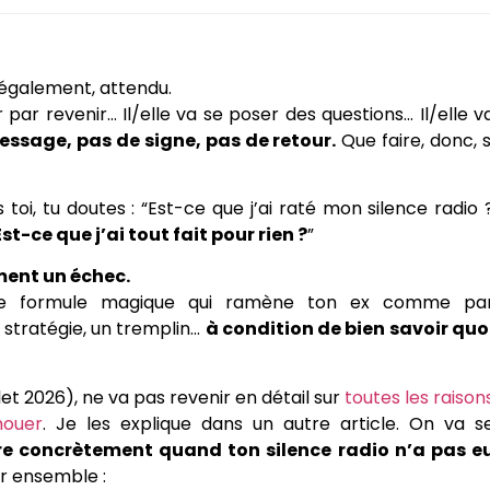
, également, attendu.
inir par revenir… Il/elle va se poser des questions… Il/elle v
essage, pas de signe, pas de retour.
Que faire, donc, s
 toi, tu doutes : “Est-ce que j’ai raté mon silence radio 
Est-ce que j’ai tout fait pour rien ?
”
ment un échec.
s une formule magique qui ramène ton ex comme pa
stratégie, un tremplin…
à condition de bien savoir quo
llet 2026), ne va pas revenir en détail sur
toutes les raison
houer
. Je les explique dans un autre article. On va s
re concrètement quand ton silence radio n’a pas e
er ensemble :