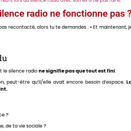
rreurs lors du silence radio avec son ex à ne pas faire
.
ilence radio ne fonctionne pas 
 pas recontacté, alors tu te demandes : « Et maintenant, j
:
du
t le silence radio
ne signifie pas que tout est fini
.
on, peut-être qu’il/elle avait encore besoin d’espace.
L
nt.
ce ?
e, de ta vie sociale ?