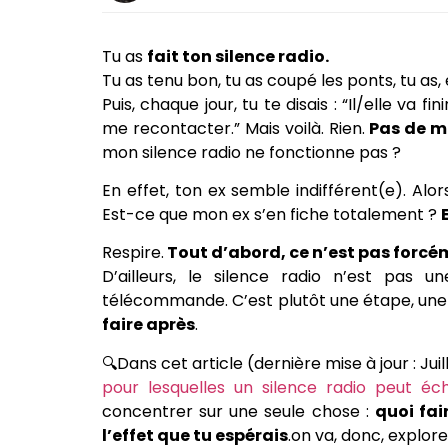
Tu as
fait ton silence radio.
Tu as tenu bon, tu as coupé les ponts, tu as
Puis, chaque jour, tu te disais : “Il/elle va f
me recontacter.” Mais voilà. Rien.
Pas de m
mon silence radio ne fonctionne pas ?
En effet, ton ex semble indifférent(e). Alors
Est-ce que mon ex s’en fiche totalement ?
Respire.
Tout d’abord, ce n’est pas forcé
D’ailleurs, le silence radio n’est pa
télécommande. C’est plutôt une étape, une 
faire après
.
🔍Dans cet article (dernière mise à jour : Jui
pour lesquelles un silence radio peut éc
concentrer sur une seule chose :
quoi fai
l’effet que tu espérais
.on va, donc, explor