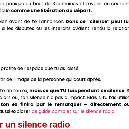
) de panique au bout de 3 semaines et revenir en courant
 vécue
comme une libération au départ.
n bien avant de te l’annoncer.
Donc ce “silence” peut lu
t si les disputes ou les interdits avaient rendu la relatio
.
rofite de l’espace que tu as laissé.
tir de l’image de la personne qui court après.
te de ton ex,
mais ce que TU fais pendant ce silence.
S
ors oui, ton silence n’a pas d’impact. Mais si tu l’as utilis
,
ton ex finira par le remarquer – directement o
 aussi explorer
ce guide complet sur le silence radio
r un silence radio