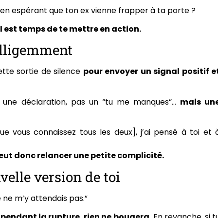
 en espérant que ton ex vienne frapper à ta porte ?
il est temps de te mettre en action.
elligemment
cette sortie de silence
pour envoyer un signal positif e
une déclaration, pas un “tu me manques”…
mais un
ue vous connaissez tous les deux], j’ai pensé à toi et 
eut donc relancer une petite complicité.
velle version de toi
je ne m’y attendais pas.”
pendant la rupture, rien ne bougera.
En revanche, si t