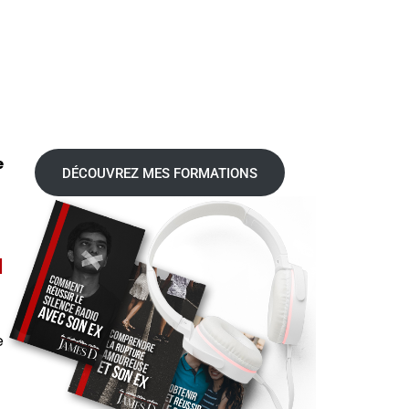
e
DÉCOUVREZ MES FORMATIONS
u
e