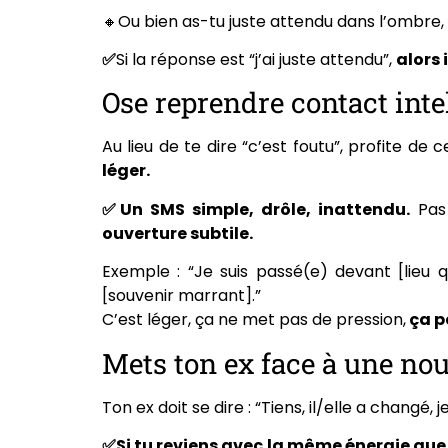
🔸Ou bien as-tu juste attendu dans l’ombre,
✅
Si la réponse est “j’ai juste attendu”,
alors 
Ose reprendre contact int
Au lieu de te dire “c’est foutu”, profite de 
léger.
✅Un SMS simple, drôle, inattendu.
Pas 
ouverture subtile.
Exemple : “Je suis passé(e) devant [lieu q
[souvenir marrant].”
C’est léger, ça ne met pas de pression,
ça p
Mets ton ex face à une nou
Ton ex doit se dire : “Tiens, il/elle a changé, 
✅Si tu reviens avec la même énergie que 