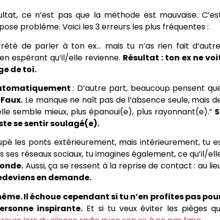
ultat, ce n’est pas que la méthode est mauvaise. C’es
pose problème. Voici les 3 erreurs les plus fréquentes :
rêté de parler à ton ex… mais tu n’as rien fait d’autre
en espérant qu’il/elle revienne.
Résultat : ton ex ne voi
e de toi.
 automatiquement
: D’autre part, beaucoup pensent qu
Faux.
Le manque ne naît pas de l’absence seule, mais d
l/elle semble mieux, plus épanoui(e), plus rayonnant(e).”
S
uste se sentir soulagé(e).
pé les ponts extérieurement, mais intérieurement, tu e
s ses réseaux sociaux, tu imagines également, ce qu’il/ell
monde.
Aussi, ça se ressent à la reprise de contact : au lie
redeviens en demande.
même. Il échoue cependant si tu n’en profites pas pou
ersonne inspirante.
Et si tu veux éviter les pièges qu