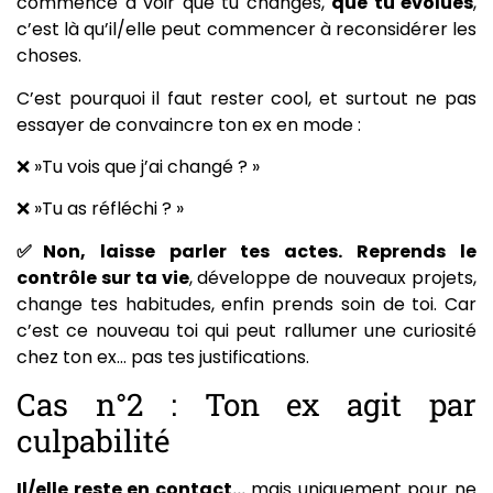
commence à voir que tu changes,
que tu évolues
,
c’est là qu’il/elle peut commencer à reconsidérer les
choses.
C’est pourquoi il faut rester cool, et surtout ne pas
essayer de convaincre ton ex en mode :
❌ »Tu vois que j’ai changé ? »
❌ »Tu as réfléchi ? »
✅Non, laisse parler tes actes. Reprends le
contrôle sur ta vie
, développe de nouveaux projets,
change tes habitudes, enfin prends soin de toi. Car
c’est ce nouveau toi qui peut rallumer une curiosité
chez ton ex… pas tes justifications.
Cas n°2 : Ton ex agit par
culpabilité
Il/elle reste en contact…
mais uniquement pour ne