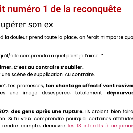
rdit numéro 1 de la reconquête
cupérer son ex
d la douleur prend toute la place, on ferait n’importe quo
re qu’il/elle comprendra à quel point je l’aime…”
imer. C’est au contraire s’oublier.
r une scène de supplication. Au contraire…
lie”, tes promesses,
ton chantage affectif vont ravive
voies une image désespérée, totalement
dépourvu
 80% des gens après une rupture.
Ils croient bien faire
ion. Si tu veux comprendre pourquoi certaines attitude
n rendre compte, découvre
les 13 interdits à ne jamai