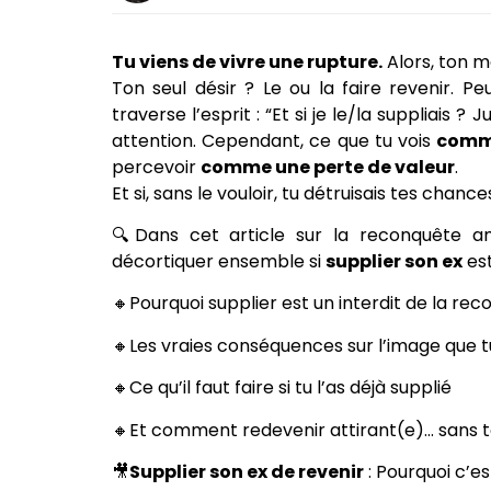
Tu viens de vivre une rupture.
Alors, ton m
Ton seul désir ? Le ou la faire revenir. Pe
traverse l’esprit : “Et si je le/la suppliais ? 
attention. Cependant, ce que tu vois
comm
percevoir
comme une perte de valeur
.
Et si, sans le vouloir, tu détruisais tes chan
🔍Dans cet article sur la reconquête a
décortiquer ensemble si
supplier son ex
est
🔸Pourquoi supplier est un interdit de la re
🔸Les vraies conséquences sur l’image que t
🔸Ce qu’il faut faire si tu l’as déjà supplié
🔸Et comment redevenir attirant(e)… sans 
🎥
Supplier son ex de revenir
: Pourquoi c’e