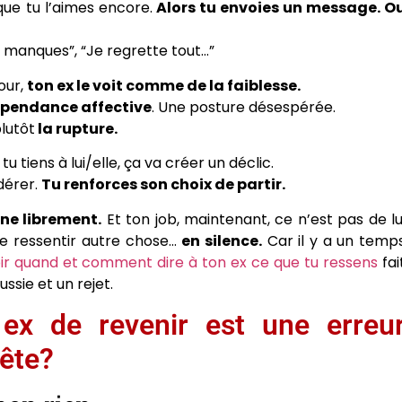
que tu l’aimes encore.
Alors tu envoies un message. O
me manques”, “Je regrette tout…”
our,
ton ex le voit comme de la faiblesse.
pendance affective
. Une posture désespérée.
lutôt
la rupture.
u tiens à lui/elle, ça va créer un déclic.
dérer.
Tu renforces son choix de partir.
nne librement.
Et ton job, maintenant, ce n’est pas de lu
ire ressentir autre chose…
en silence.
Car il y a un temp
ir quand et comment dire à ton ex ce que tu ressens
fai
ssie et un rejet.
 ex de revenir est une erreu
ête?