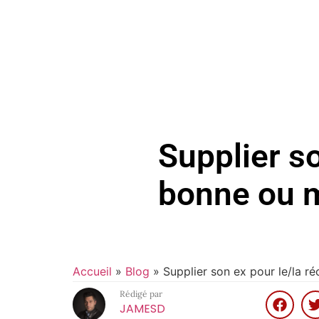
Supplier so
bonne ou m
Accueil
»
Blog
»
Supplier son ex pour le/la r
Rédigé par
JAMESD