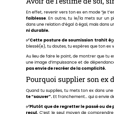
Avoir de l’estime de soi, s
En effet, revenir vers ton ex en mode “je t
faiblesse
. En outre, tu le/la mets sur un 
dans une relation d’égal à égal, mais dans 
ni durable.
✅Cette posture de soumission trahit é
g
blessé(e), tu doutes, tu espères que ton ex va
Au lieu de faire le point, de montrer que tu 
une image d’impuissance et de dépendance.
pas envie de recréer de la complicité.
Pourquoi supplier son ex d
Quand tu supplies, tu mets ton ex dans une p
te “sauver”.
Et franchement… qui a envie de
✅Plutôt que de regretter le passé ou de 
recul.
C’est le seul moyen de comprendre ce