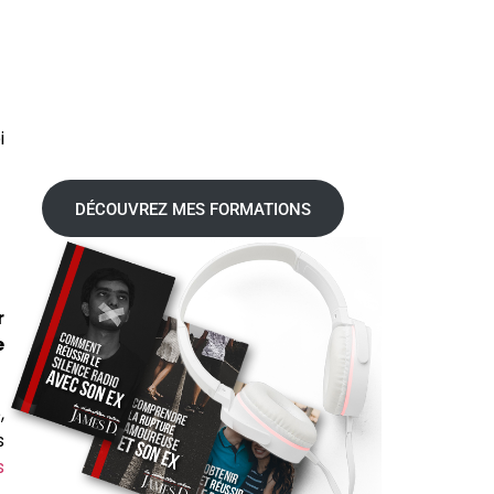
i
DÉCOUVREZ MES FORMATIONS
r
e
,
s
s