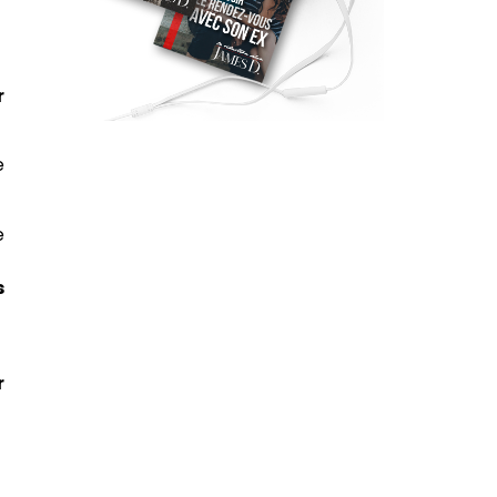
r
e
e
s
r