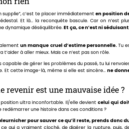
inon rien
’en supplie”, c’est te placer immédiatement
en position d
piédestal. Et là… la reconquête bascule. Car on n’est plu
une dynamique déséquilibrée.
Et ça, ce n’est ni séduisant
alement
un manque cruel d’estime personnelle.
Tu e
 t’aider à aller mieux. Mais ce n’est pas son rôle.
es capable de gérer les problèmes du passé, tu lui renvoie
 Et cette image-là, même si elle est sincère…
ne donn
e revenir est une mauvaise idée ?
osition ultra inconfortable. Il/elle devient
celui qui doi
 redémarrer une histoire dans ces conditions ?
pleurnicher pour sauver ce qu’il reste, prends donc d
 qui a vraiment cloché, de digérer la rupture, puis, d